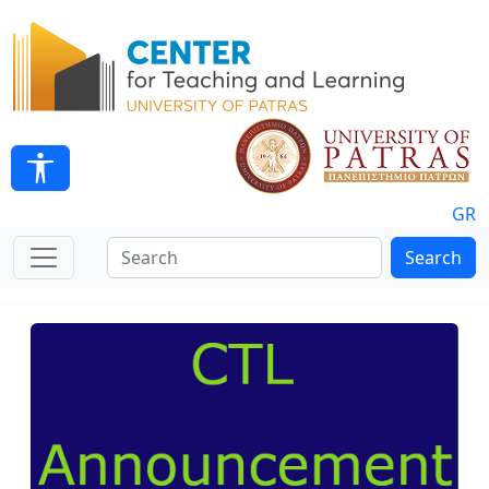
GR
Search