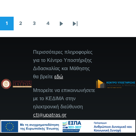
1
2
3
4
Σελιδοποίηση
Σελίδα
Σελίδα
Σελίδα
Σελίδα
Next
Last
page
page
Περισσότερες πληροφορίες
για το Κέντρο Υποστήριξης
Διδασκαλίας και Μάθησης
θα βρείτε
εδώ
Μπορείτε να επικοινωνήσετε
με το ΚΕΔΙΜΑ στην
ηλεκτρονική διεύθυνση
ctl@upatras.gr